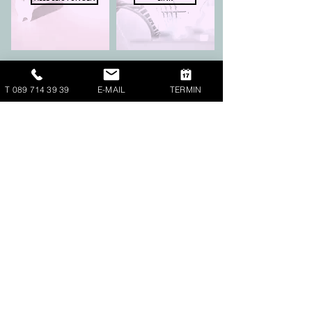
T 089 714 39 39
E-MAIL
TERMIN
Kontakt
Dr. med. dent. Julia Wiendl
Praxis für Zahnmedizin
Großhadernerstr. 9
81375 München
Termine
vereinbaren Sie einen Termin
telefonisch
,
per Mail
oder
online
T
089.714 39 39
E
kontakt@zahnarzt-grosshadern.com