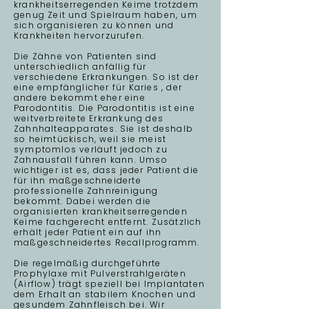
krankheitserregenden Keime trotzdem
genug Zeit und Spielraum haben, um
sich organisieren zu können und
Krankheiten hervorzurufen.
Die Zähne von Patienten sind
unterschiedlich anfällig für
verschiedene Erkrankungen. So ist der
eine empfänglicher für Karies , der
andere bekommt eher eine
Parodontitis. Die Parodontitis ist eine
weitverbreitete Erkrankung des
Zahnhalteapparates. Sie ist deshalb
so heimtückisch, weil sie meist
symptomlos verläuft jedoch zu
Zahnausfall führen kann. Umso
wichtiger ist es, dass jeder Patient die
für ihn maßgeschneiderte
professionelle Zahnreinigung
bekommt. Dabei werden die
organisierten krankheitserregenden
Keime fachgerecht entfernt. Zusätzlich
erhält jeder Patient ein auf ihn
maßgeschneidertes Recallprogramm.
Die regelmäßig durchgeführte
Prophylaxe mit Pulverstrahlgeräten
(Airflow) trägt speziell bei Implantaten
dem Erhalt an stabilem Knochen und
gesundem Zahnfleisch bei. Wir