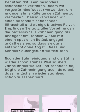
benutzen dafür ein besonders
schonendes Verfahren, indem wir
vorgewärmtes Wasser verwenden, um
unangenehme Kälte an den Zähnen zu
vermeiden. Ebenso verwenden wir
einen besonders schonenden
Ultraschall und wenig abrasives Pulver.
Empfinden Sie trotz aller Vorkehrungen
die professionelle Zahnreinigung als
unangenehm, können wir Sie mit
einem speziellen Betäubungsgel
anästhesieren, so dass sie ganz
entspannt ohne Angst, Stress und
Schmerz durchgeführt werden kann.
Nach der Zahnreinigung sind die Zähne
wieder schön sauber. Weil saubere
Zähne immer weißer und schöner sind,
trägt die Zahnreinigung auch dazu bei,
dass ihr Lächeln wieder strahlend
schön aussehen wir
d.
ALLE LEISTUNGEN
LINK